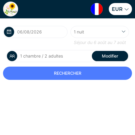
EUR
Séjour du
6 août
au
7 août
1 chambre / 2 adultes
Modifier