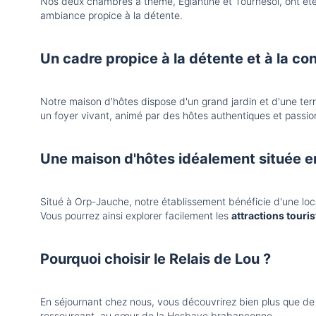
Nos deux chambres à thème, Églantine et Tournesol, ont été
ambiance propice à la détente.
Un cadre propice à la détente et à la con
Notre maison d'hôtes dispose d'un grand jardin et d'une terra
un foyer vivant, animé par des hôtes authentiques et passio
Une maison d'hôtes idéalement située e
Situé à Orp-Jauche, notre établissement bénéficie d'une loca
Vous pourrez ainsi explorer facilement les
attractions touri
Pourquoi choisir le Relais de Lou ?
En séjournant chez nous, vous découvrirez bien plus que de
ressourçant, au cœur de la Hesbaye brabançonne.