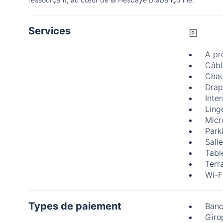
Services
A pr
Câble
Chau
Drap
Inte
Linge
Micr
Park
Sall
Tabl
Terr
Wi-F
Types de paiement
Banc
Giro