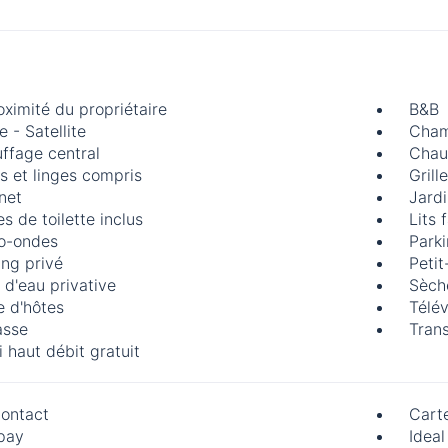
oximité du propriétaire
B&B
 - Satellite
Cham
ffage central
Chau
s et linges compris
Grill
rnet
Jard
s de toilette inclus
Lits f
o-ondes
Parki
ing privé
Petit
e d'eau privative
Sèch
e d'hôtes
Télév
asse
Trans
i haut débit gratuit
ontact
Carte
pay
Ideal