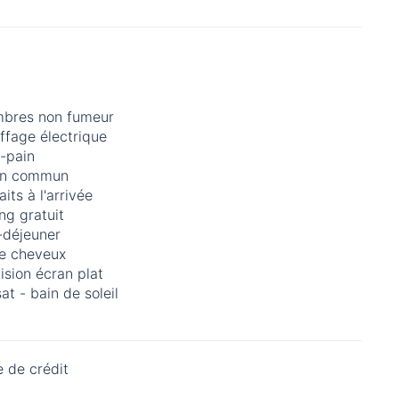
bres non fumeur
ffage électrique
e-pain
in commun
aits à l'arrivée
ng gratuit
-déjeuner
e cheveux
ision écran plat
at - bain de soleil
 de crédit