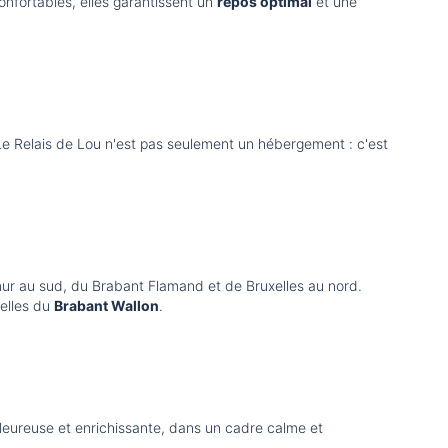
nfortables, elles garantissent un
repos optimal
et une
u. Le Relais de Lou n'est pas seulement un hébergement : c'est
amur au sud, du Brabant Flamand et de Bruxelles au nord.
relles du
Brabant Wallon
.
leureuse et enrichissante, dans un cadre calme et